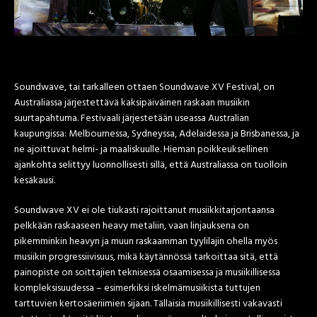
Soundwave, tai tarkalleen ottaen Soundwave XV Festival, on
Australiassa järjestettävä kaksipäiväinen raskaan musiikin
suurtapahtuma. Festivaali järjestetään useassa Australian
kaupungissa: Melbournessa, Sydneyssa, Adelaidessa ja Brisbanessa, ja
ne ajoittuvat helmi- ja maaliskuulle. Hieman poikkeuksellinen
ajankohta selittyy luonnollisesti sillä, että Australiassa on tuolloin
kesäkausi.
Soundwave XV ei ole tiukasti rajoittanut musiikkitarjontaansa
pelkkään raskaaseen heavy metaliin, vaan linjauksena on
pikemminkin heavyn ja muun raskaamman tyylilajin ohella myös
musiikin progressiivisuus, mikä käytännössä tarkoittaa sitä, että
painopiste on soittajien teknisessä osaamisessa ja musiikillisessa
kompleksisuudessa – esimerkiksi iskelmämusiikista tuttujen
tarttuvien kertosäeriimien sijaan. Tällaisia musiikillisesti vakavasti