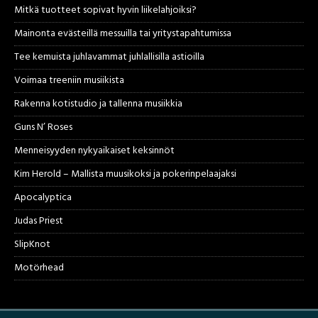
Mitkä tuotteet sopivat hyvin liikelahjoiksi?
Mainonta evästeillä messuilla tai yritystapahtumissa
Tee kemuista juhlavammat juhlallisilla astioilla
Voimaa treeniin musiikista
Rakenna kotistudio ja tallenna musiikkia
Guns N’ Roses
Menneisyyden nykyaikaiset keksinnöt
Kim Herold – Mallista muusikoksi ja pokerinpelaajaksi
Apocalyptica
Judas Priest
SlipKnot
Motörhead