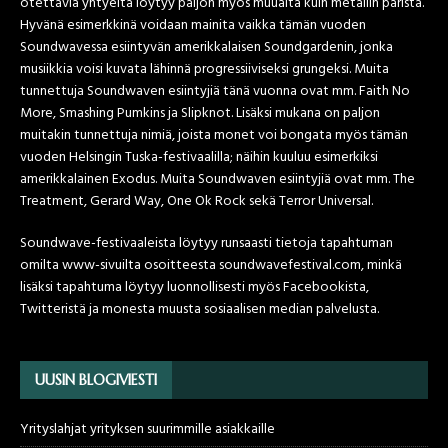
otettavia yhtyeitä löytyy paljon myös muualta kuin metallin parista.
Hyvänä esimerkkinä voidaan mainita vaikka tämän vuoden
Soundwavessa esiintyvän amerikkalaisen Soundgardenin, jonka
musiikkia voisi kuvata lähinnä progressiiviseksi grungeksi. Muita
tunnettuja Soundwaven esiintyjiä tänä vuonna ovat mm. Faith No
More, Smashing Pumkins ja Slipknot. Lisäksi mukana on paljon
muitakin tunnettuja nimiä, joista monet voi bongata myös tämän
vuoden Helsingin Tuska-festivaalilla; näihin kuuluu esimerkiksi
amerikkalainen Exodus. Muita Soundwaven esiintyjiä ovat mm. The
Treatment, Gerard Way, One Ok Rock sekä Terror Universal.
Soundwave-festivaaleista löytyy runsaasti tietoja tapahtuman
omilta www-sivuilta osoitteesta soundwavefestival.com, minkä
lisäksi tapahtuma löytyy luonnollisesti myös Facebookista,
Twitteristä ja monesta muusta sosiaalisen median palvelusta.
UUSIN BLOGIVIESTI
Yrityslahjat yrityksen suurimmille asiakkaille