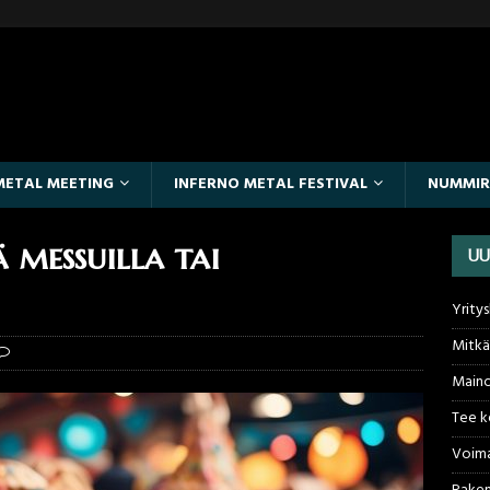
METAL MEETING
INFERNO METAL FESTIVAL
NUMMI
 messuilla tai
UU
Yritys
Mitkä 
Maino
Tee ke
Voima