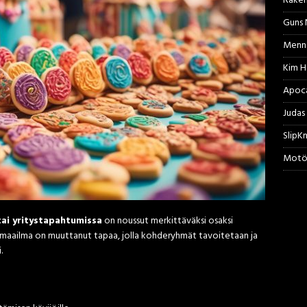
Raken
Guns 
Menne
Kim H
Apoca
Judas 
SlipK
Motö
ai yritystapahtumissa
on noussut merkittäväksi osaksi
en maailma on muuttanut tapaa, jolla kohderyhmät tavoitetaan ja
.