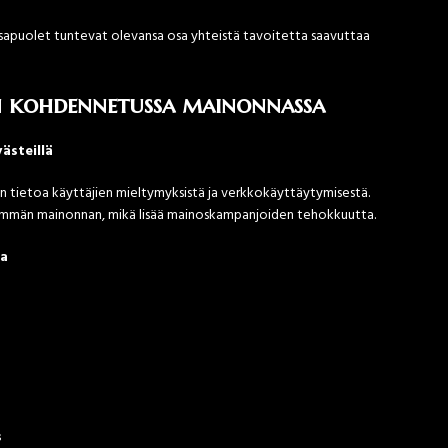
 osapuolet tuntevat olevansa osa yhteistä tavoitetta saavuttaa
n kohdennetussa mainonnassa
ästeillä
 tietoa käyttäjien mieltymyksistä ja verkkokäyttäytymisestä.
semmän mainonnan, mikä lisää mainoskampanjoiden tehokkuutta.
sa
s