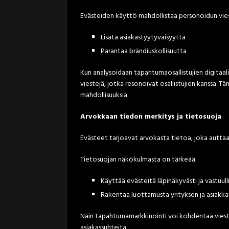
Evästeiden käyttö mahdollistaa personoidun viest
Lisätä asiakastyytyväisyyttä
Parantaa brändiuskollisuutta
Kun analysoidaan tapahtumaosallistujien digitaaline
viestejä, jotka resonoivat osallistujien kanssa. 
mahdollisuuksia.
Arvokkaan tiedon merkitys ja tietosuoja
Evästeet tarjoavat arvokasta tietoa, joka auttaa
Tietosuojan näkökulmasta on tärkeää:
Käyttää evästeitä läpinäkyvästi ja vastuulli
Rakentaa luottamusta yrityksen ja asiakkai
Näin tapahtumamarkkinointi voi kohdentaa viestej
asiakassuhteita.