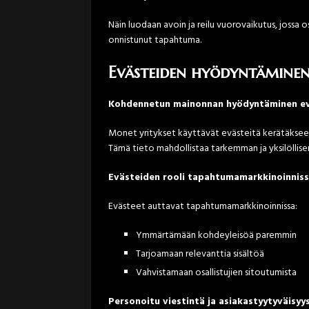
Näin luodaan avoin ja reilu vuorovaikutus, jossa
onnistunut tapahtuma.
Evästeiden hyödyntämine
Kohdennetun mainonnan hyödyntäminen ev
Monet yritykset käyttävät evästeitä kerätäkseen
Tämä tieto mahdollistaa tarkemman ja yksilölli
Evästeiden rooli tapahtumamarkkinoinnis
Evästeet auttavat tapahtumamarkkinoinnissa:
Ymmärtämään kohdeyleisöä paremmin
Tarjoamaan relevanttia sisältöä
Vahvistamaan osallistujien sitoutumista
Personoitu viestintä ja asiakastyytyväisyy