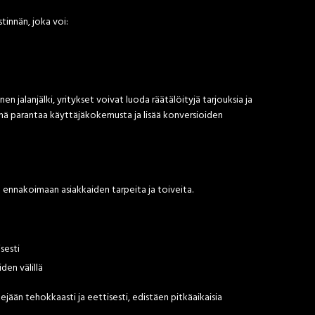
innän, joka voi:
n jalanjälki, yritykset voivat luoda räätälöityjä tarjouksia ja
Tämä parantaa käyttäjäkokemusta ja lisää konversioiden
 ennakoimaan asiakkaiden tarpeita ja toiveita.
sesti
den välillä
ään tehokkaasti ja eettisesti, edistäen pitkäaikaisia