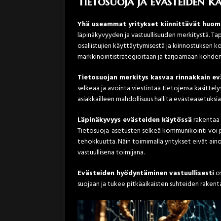
Tietosuoja ja evästeiden k
Yhä useammat yritykset kiinnittävät huom
läpinäkyvyyden ja vastuullisuuden merkitystä. T
osallistujien käyttäytymisestä ja kiinnostuksen 
markkinointistrategioitaan ja tarjoamaan kohde
Tietosuojan merkitys kasvaa rinnakkain e
selkeää ja avointa viestintää tietojensa käsittel
asiakkailleen mahdollisuus hallita evästeasetuksia
Läpinäkyvyys evästeiden käytössä
rakentaa l
Tietosuoja-asetusten selkeä kommunikointi voi p
tehokkuutta. Näin toimimalla yritykset eivät ai
vastuullisena toimijana.
Evästeiden hyödyntäminen vastuullisesti
os
suojaan ja tukee pitkäaikaisten suhteiden rakent