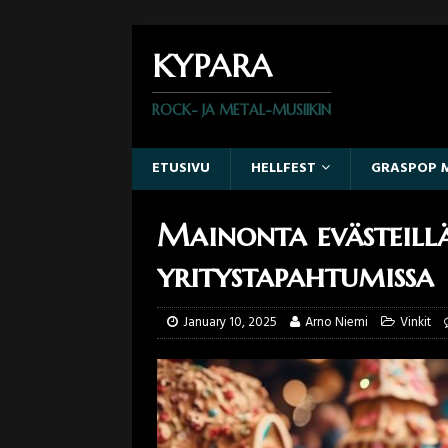
KYPARA
ROCK- JA METAL-MUSIIKIN
ETUSIVU
HELLFEST
GRASPOP 
Mainonta evästeillä
yritystapahtumissa
January 10, 2025
Arno Niemi
Vinkit