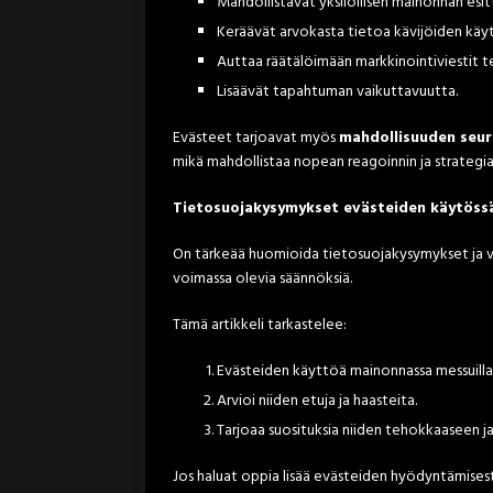
Mahdollistavat yksilöllisen mainonnan esitt
Keräävät arvokasta tietoa kävijöiden käyt
Auttaa räätälöimään markkinointiviestit
Lisäävät tapahtuman vaikuttavuutta.
Evästeet tarjoavat myös
mahdollisuuden seur
mikä mahdollistaa nopean reagoinnin ja strategi
Tietosuojakysymykset evästeiden käytöss
On tärkeää huomioida tietosuojakysymykset ja v
voimassa olevia säännöksiä.
Tämä artikkeli tarkastelee:
Evästeiden käyttöä mainonnassa messuilla 
Arvioi niiden etuja ja haasteita.
Tarjoaa suosituksia niiden tehokkaaseen 
Jos haluat oppia lisää evästeiden hyödyntämisest