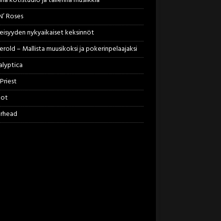
na kotistudio ja tallenna musiikkia
N’ Roses
isyyden nykyaikaiset keksinnöt
erold – Mallista muusikoksi ja pokerinpelaajaksi
lyptica
Priest
not
rhead