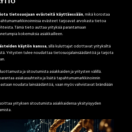
äyttö
iota tietosuojaan evästeitä käyttäessään
, mikä korostaa
apahtumamarkkinoinnissa evästeet tarjoavat arvokasta tietoa
kohteista. Tämä tieto auttaa yrityksiä parantamaan
nnetumpia kokemuksia asiakkailleen.
västeiden käytön kanssa
, sillä kuluttajat odottavat yrityksiltä
ystä. Yritysten tulee noudattaa tietosuojalainsäädäntöä ja tarjota
an.
uottamusta ja sitoutumista asiakkaiden ja yritysten välillä.
arantaa asiakassuhteita ja lisätä tapahtumamarkkinoinnin
noastaan noudata lainsäädäntöä, vaan myös vahvistavat brändiään
oittaa yrityksen sitoutumista asiakkaidensa yksityisyyden
amista.