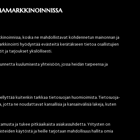
mamarkkinoinnissa
kkinoinnissa, koska ne mahdollistavat kohdennetun mainonnan ja
kinointi hyödyntää evästeitä kerätäkseen tietoa osallistujien
 ja tarjoukset yksilöllisesti.
n tunnetta kuulumisesta yhteisöön, jossa heidän tarpeensa ja
llyttää kuitenkin tarkkaa tietosuojan huomioimista. Tietosuoja-
 jotta ne noudattavat kansallisia ja kansainvälisiä lakeja, kuten
amusta ja tukee pitkäaikaista asiakassuhdetta. Yritysten on
ästeiden käytöstä ja heille tarjotaan mahdollisuus hallita omia