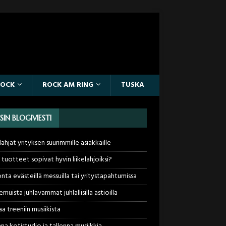
ROCK
ROCK AM RING
TUSKA
SIN BLOGIVIESTI
lahjat yrityksen suurimmille asiakkaille
tuotteet sopivat hyvin liikelahjoiksi?
nta evästeillä messuilla tai yritystapahtumissa
muista juhlavammat juhlallisilla astioilla
a treeniin musiikista