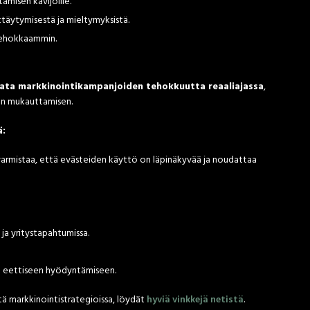
ämisen kävijöille.
täytymisestä ja mieltymyksistä.
 tehokkaammin.
ata markkinointikampanjoiden tehokkuutta reaaliajassa
,
an mukauttamisen.
ä:
armistaa, että evästeiden käyttö on läpinäkyvää ja noudattaa
ja yritystapahtumissa.
ja eettiseen hyödyntämiseen.
ä markkinointistrategioissa, löydät
hyviä vinkkejä netistä
.