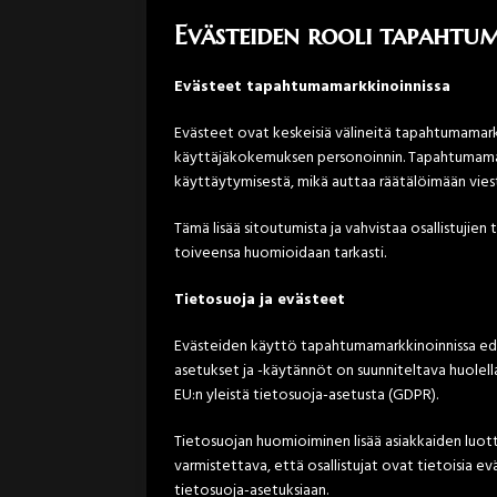
Evästeiden rooli tapahtu
Evästeet tapahtumamarkkinoinnissa
Evästeet ovat keskeisiä välineitä tapahtumamar
käyttäjäkokemuksen personoinnin. Tapahtumamark
käyttäytymisestä, mikä auttaa räätälöimään viestit
Tämä lisää sitoutumista ja vahvistaa osallistujie
toiveensa huomioidaan tarkasti.
Tietosuoja ja evästeet
Evästeiden käyttö tapahtumamarkkinoinnissa ede
asetukset ja -käytännöt on suunniteltava huolella,
EU:n yleistä tietosuoja-asetusta (GDPR).
Tietosuojan huomioiminen lisää asiakkaiden luott
varmistettava, että osallistujat ovat tietoisia ev
tietosuoja-asetuksiaan.